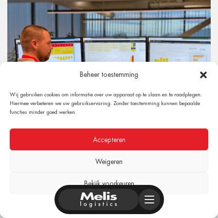
Beheer toestemming
Wij gebruiken cookies om informatie over uw apparaat op te slaan en te raadplegen.
Hiermee verbeteren we uw gebruikservaring. Zonder toestemming kunnen bepaalde
functies minder goed werken.
Accepteren
Weigeren
Data-driven transport: meten is weten
Over Melis en onze mensen
Bekijk voorkeuren
Data verzamelen, analyseren en evalueren en op basis daarvan
strategische afwegingen maken in de keuzes die je maakt. Bij
Cookiebeleid
Privacyverklaring
Impressum
Melis zijn we...