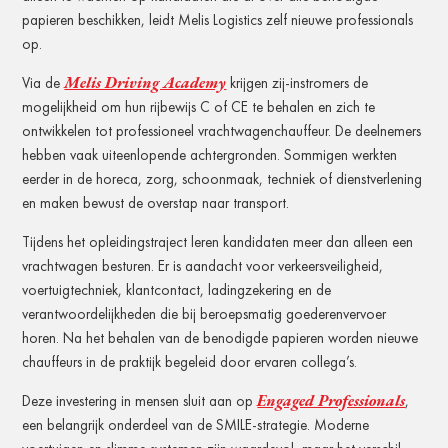
papieren beschikken, leidt Melis Logistics zelf nieuwe professionals
op.
Melis Driving Academy
Via de
krijgen zij-instromers de
mogelijkheid om hun rijbewijs C of CE te behalen en zich te
ontwikkelen tot professioneel vrachtwagenchauffeur. De deelnemers
hebben vaak uiteenlopende achtergronden. Sommigen werkten
eerder in de horeca, zorg, schoonmaak, techniek of dienstverlening
en maken bewust de overstap naar transport.
Tijdens het opleidingstraject leren kandidaten meer dan alleen een
vrachtwagen besturen. Er is aandacht voor verkeersveiligheid,
voertuigtechniek, klantcontact, ladingzekering en de
verantwoordelijkheden die bij beroepsmatig goederenvervoer
horen. Na het behalen van de benodigde papieren worden nieuwe
chauffeurs in de praktijk begeleid door ervaren collega’s.
Engaged Professionals
Deze investering in mensen sluit aan op
,
een belangrijk onderdeel van de SMILE-strategie. Moderne