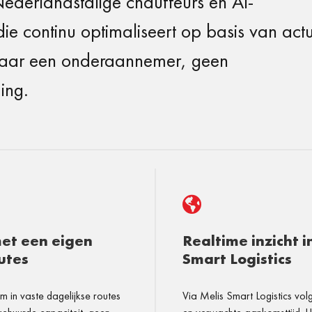
derlandstalige chauffeurs en AI-
ie continu optimaliseert op basis van act
naar een onderaannemer, geen
ing.

met een eigen
Realtime inzicht 
utes
Smart Logistics
im in vaste dagelijkse routes
Via Melis Smart Logistics volg