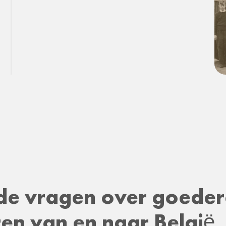
lde vragen over goede
en van en naar België