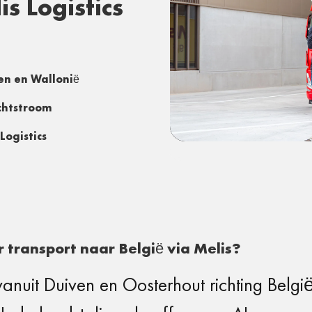
is Logistics
en en Wallonië
achtstroom
Logistics
 transport naar België via Melis?
s vanuit Duiven en Oosterhout richting Belgi