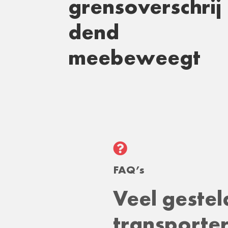
grensoverschrij
dend
meebeweegt

FAQ’s
Veel geste
transporter