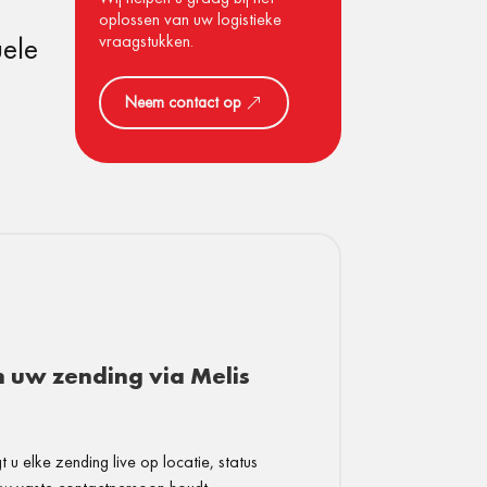
oplossen van uw logistieke
uele
vraagstukken.
Neem contact op
in uw zending via Melis
t u elke zending live op locatie, status