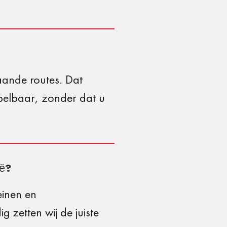
aande routes. Dat
pelbaar, zonder dat u
ië?
einen en
 zetten wij de juiste