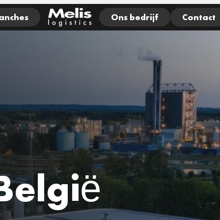
anches
Ons bedrijf
Contact
België