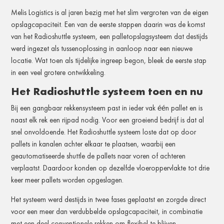
Melis Logistics is al jaren bezig met het slim vergroten van de eigen
opslagcapaciteit. Een van de eerste stappen daarin was de komst
van het Radioshuttle systeem, een palletopslagsysteem dat destijds
werd ingezet als tussenoplossing in aanloop naar een nieuwe
locatie. Wat toen als tijdelijke ingreep begon, bleek de eerste stap
in een veel grotere ontwikkeling.
Het Radioshuttle systeem toen en nu
Bij een gangbaar rekkensysteem past in ieder vak één pallet en is
naast elk rek een rijpad nodig. Voor een groeiend bedrijf is dat al
snel onvoldoende. Het Radioshuttle systeem loste dat op door
pallets in kanalen achter elkaar te plaatsen, waarbij een
geautomatiseerde shuttle de pallets naar voren of achteren
verplaatst. Daardoor konden op dezelfde vloeroppervlakte tot drie
keer meer pallets worden opgeslagen.
Het systeem werd destijds in twee fases geplaatst en zorgde direct
voor een meer dan verdubbelde opslagcapaciteit, in combinatie
met een deel conventionele rekken om flexibel te blijven.