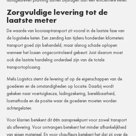
datagedreven planning samen bijdragen aan een efficiëntere keten.
Zorgvuldige levering tot de
laatste meter
De waarde van kooiaaptransport zit vooral in de laatste fase van
de logistieke keten. Een zending kan tijdens honderden kilometers
transport goed zijn behandeld, maar alsnog schade oplopen
wanneer het lossen ongecontroleerd gebeurt. Juist daarom moet
ook die laatste handeling onderdeel zijn van de totale
transportoplossing.
Melis Logistics stemt de levering af op de eigenschappen van de
goederen en de omstandigheden op locatie. Daarbij wordt
gekeken naar voertuigkeuze, ladingzekering, bereikbaarheid,
losmethode en de positie waar de goederen moeten worden
achtergelaten.
Voor klanten betekent dit één aanspreekpunt voor zowel transport
als aflevering. Voor ontvangers betekent het minder afhankelijkheid
van eigen materieel. En voor chauffeurs betekent het dat zij over de