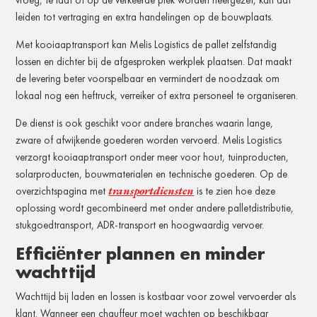
vroeg, te laat of op de verkeerde plek worden neergezet, kan dat
leiden tot vertraging en extra handelingen op de bouwplaats.
Met kooiaaptransport kan Melis Logistics de pallet zelfstandig
lossen en dichter bij de afgesproken werkplek plaatsen. Dat maakt
de levering beter voorspelbaar en vermindert de noodzaak om
lokaal nog een heftruck, verreiker of extra personeel te organiseren.
De dienst is ook geschikt voor andere branches waarin lange,
zware of afwijkende goederen worden vervoerd. Melis Logistics
verzorgt kooiaaptransport onder meer voor hout, tuinproducten,
solarproducten, bouwmaterialen en technische goederen. Op de
transportdiensten
overzichtspagina met
is te zien hoe deze
oplossing wordt gecombineerd met onder andere palletdistributie,
stukgoedtransport, ADR-transport en hoogwaardig vervoer.
Efficiënter plannen en minder
wachttijd
Wachttijd bij laden en lossen is kostbaar voor zowel vervoerder als
klant. Wanneer een chauffeur moet wachten op beschikbaar