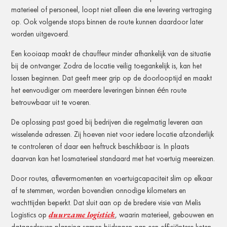
materieel of personeel, loopt niet alleen die ene levering vertraging
op. Ook volgende stops binnen de route kunnen daardoor later
worden uitgevoerd.
Een kooiaap maakt de chauffeur minder afhankelijk van de situatie
bij de ontvanger. Zodra de locatie veilig toegankelijk is, kan het
lossen beginnen. Dat geeft meer grip op de doorlooptijd en maakt
het eenvoudiger om meerdere leveringen binnen één route
betrouwbaar uit te voeren.
De oplossing past goed bij bedrijven die regelmatig leveren aan
wisselende adressen. Zij hoeven niet voor iedere locatie afzonderlijk
te controleren of daar een heftruck beschikbaar is. In plaats
daarvan kan het losmaterieel standaard met het voertuig meereizen.
Door routes, aflevermomenten en voertuigcapaciteit slim op elkaar
af te stemmen, worden bovendien onnodige kilometers en
wachttijden beperkt. Dat sluit aan op de bredere visie van Melis
duurzame logistiek
Logistics op
, waarin materieel, gebouwen en