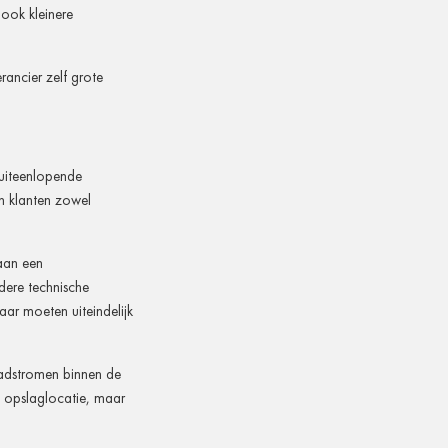
ook kleinere
ancier zelf grote
 uiteenlopende
n klanten zowel
 aan een
dere technische
ar moeten uiteindelijk
aadstromen binnen de
n opslaglocatie, maar