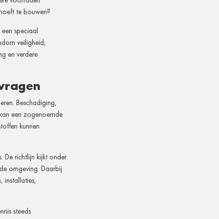
tere voorraden
 hoeft te bouwen?
 een speciaal
ndom veiligheid,
ng en verdere
 vragen
deren. Beschadiging,
ties kan een zogenoemde
stoffen kunnen
e richtlijn kijkt onder
 de omgeving. Daarbij
installaties,
nnis steeds