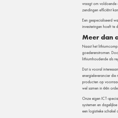
vraagt om voldoende o
zendingen efficiënt ka
Een gespecialiseerd wa
investeringen hoeft te
Meer dan a
Naast het lithiumcompa
goederenstromen. Door
lithiumhoudende als re
Dat is vooral interess
energieleverancier die
producten op voorraad 
wel samen in één order
Onze eigen ICT-special
systemen en dagelijkse
een logistieke schakel