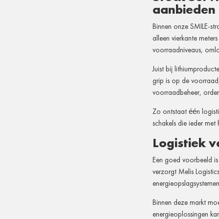
aanbieden
Binnen onze SMILE-stra
alleen vierkante meter
voorraadniveaus, omloop
Juist bij lithiumproduc
grip is op de voorraa
voorraadbeheer, orderve
Zo ontstaat één logisti
schakels die ieder met
Logistiek 
Een goed voorbeeld i
verzorgt Melis Logisti
energieopslagsystemen.
Binnen deze markt moe
energieoplossingen kan