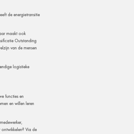
eeft de energietransitie
maar maakt ook
ificatie Outstanding
welzijn van de mensen
ndige logistieke
e functies en
men en willen leren
emedewerker,
er ontwikkelen? Via de