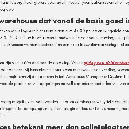
etransitie zorgt voor grotere voorraden, nieuwe typen batterijsystemen en lo
egroeien.
warehouse dat vanaf de basis goed is
t van Melis Logistics biedt ruimte aan ruim 4.000 pallets en is ingericht co
 37-2. De ruimte beschikt over brandwerende compartimentering, een sprink
nderlijk kunnen worden beschermd en een extra bluswatervoorziening met ee
opslag van lithiumbatt
en zijn slechts één deel van de oplossing. Veilige
n de goederen. Bij binnenkomst controleren medewerkers de zending, voeren
it en registreren zij de goederen in het Warehouse Management System. Hie
waar de producten zijn opgeslagen en welke goederen onderdeel zijn van e
 vroeg mogelijk zichtbaar worden. Daarom combineren we fysieke controles
gde toegang tot de opslagruimte. Technologie ondersteunt onze mensen, maa
 niet.
ices betekent meer dan palletplaatse