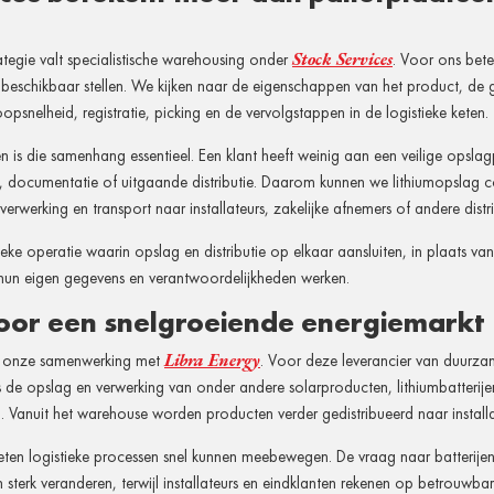
Stock Services
tegie valt specialistische warehousing onder
. Voor ons bete
s beschikbaar stellen. We kijken naar de eigenschappen van het product, de
snelheid, registratie, picking en de vervolgstappen in de logistieke keten.
ten is die samenhang essentieel. Een klant heeft weinig aan een veilige opsl
d, documentatie of uitgaande distributie. Daarom kunnen we lithiumopslag
rwerking en transport naar installateurs, zakelijke afnemers of andere distr
eke operatie waarin opslag en distributie op elkaar aansluiten, in plaats va
 hun eigen gegevens en verantwoordelijkheden werken.
voor een snelgroeiende energiemarkt
Libra Energy
s onze samenwerking met
. Voor deze leverancier van duurz
cs de opslag en verwerking van onder andere solarproducten, lithiumbatterije
 Vanuit het warehouse worden producten verder gedistribueerd naar install
ten logistieke processen snel kunnen meebewegen. De vraag naar batterije
 sterk veranderen, terwijl installateurs en eindklanten rekenen op betrouwba