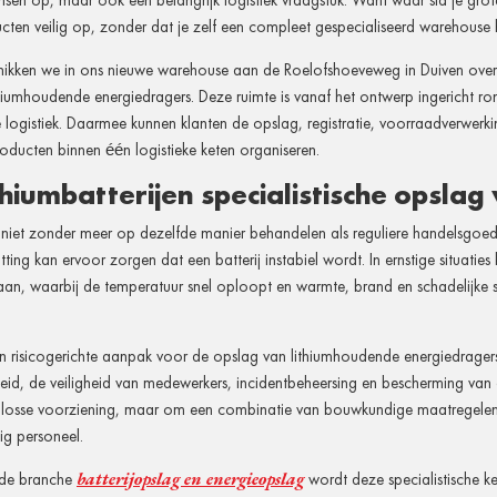
sen op, maar ook een belangrijk logistiek vraagstuk. Want waar sla je gro
cten veilig op, zonder dat je zelf een compleet gespecialiseerd warehouse
schikken we in ons nieuwe warehouse aan de Roelofshoeveweg in Duiven over
iumhoudende energiedragers. Deze ruimte is vanaf het ontwerp ingericht ro
 logistiek. Daarmee kunnen klanten de opslag, registratie, voorraadverwerki
producten binnen één logistieke keten organiseren.
iumbatterijen specialistische opslag
je niet zonder meer op dezelfde manier behandelen als reguliere handelsgoe
hitting kan ervoor zorgen dat een batterij instabiel wordt. In ernstige situa
an, waarbij de temperatuur snel oploopt en warmte, brand en schadelijke 
n risicogerichte aanpak voor de opslag van lithiumhoudende energiedragers. D
eid, de veiligheid van medewerkers, incidentbeheersing en bescherming van
 losse voorziening, maar om een combinatie van bouwkundige maatregelen, 
ig personeel.
batterijopslag en energieopslag
 de branche
wordt deze specialistische ke