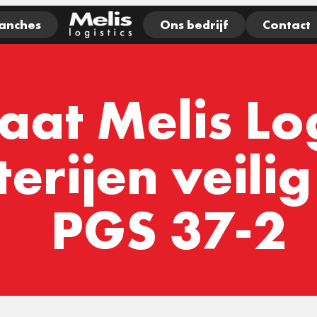
anches
Ons bedrijf
Contact
aat Melis Log
terijen veili
PGS 37-2