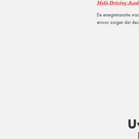
Melis Driving Aca
De energietransitie vr
ervoor zorgen dat deze
U