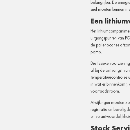
belangrijker. De energi
snel moeten kunnen me
Een lithium
Het lithiumcompartimen
uitgangspunten van PGS
de palletlocaties afzo
pomp.
Die fysieke voorziening
al bij de ontvangst va
temperatuurcontroles u
in wat er binnenkomt, 
voorraadstroom.
Afwijkingen moeten zo
registratie en beveili
en verantwoordelijkheid
Stock Serv