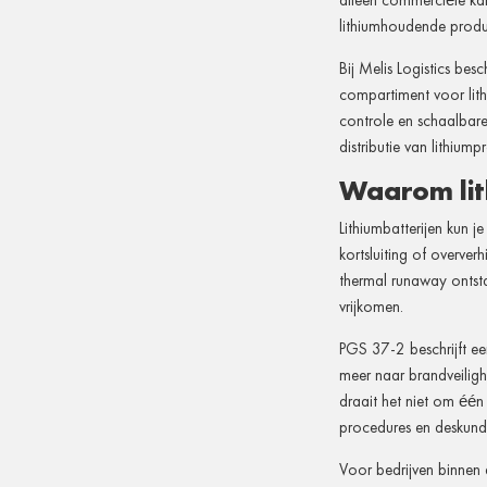
alleen commerciële kan
lithiumhoudende produ
Bij Melis Logistics be
compartiment voor lith
controle en schaalbare
distributie van lithium
Waarom lith
Lithiumbatterijen kun 
kortsluiting of overver
thermal runaway ontsta
vrijkomen.
PGS 37-2 beschrijft ee
meer naar brandveiligh
draait het niet om één
procedures en deskund
Voor bedrijven binnen