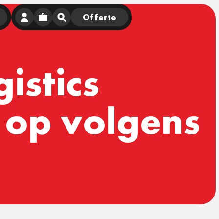
Offerte
istics
g op volgens