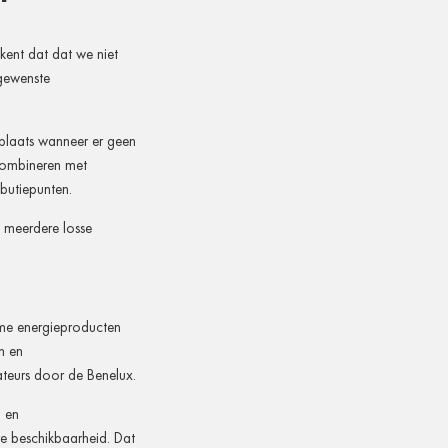
kent dat dat we niet
 gewenste
agplaats wanneer er geen
 combineren met
ibutiepunten.
n meerdere losse
ame energieproducten
n en
ateurs door de Benelux.
n en
re beschikbaarheid. Dat