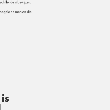
chillende rijbewijzen.
d opgeleide mensen die
is
d