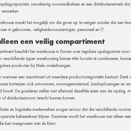
pslagcapaciteit, nauwkeurig voorraadbeheer en een distributienetwerk dat 
n verwerken.
rehouse maakt het mogelijk om die groei op te vangen zonder dat een lever
 doen in gebouwen, veiligheidsvoorzieningen, personeel en IT.
lleen een veilig compartiment
rtiment beschikt het warehouse in Duiven over reguliere opslagruimte voor
 verschillende typen warehousing binnen één locatie te combineren, kunne
guliere producten bij Melis onderbrengen.
ant wanneer een assortiment uit meerdere productcategorieën bestaat. Denk
 naast batterijen ook omvormers, montagemateriaal, laadoplossingen en an
houdt. De goederen stellen niet allemaal dezelfde eisen aan de opslag, ma
 of distributiestroom terecht kunnen komen.
isten en logistieke medewerkers zorgen ervoor dat die verschillende voorr
 operatie beheersbaar blijven. Daarmee wordt het warehouse niet alleen ee
 die kan meegroeien met de klant.