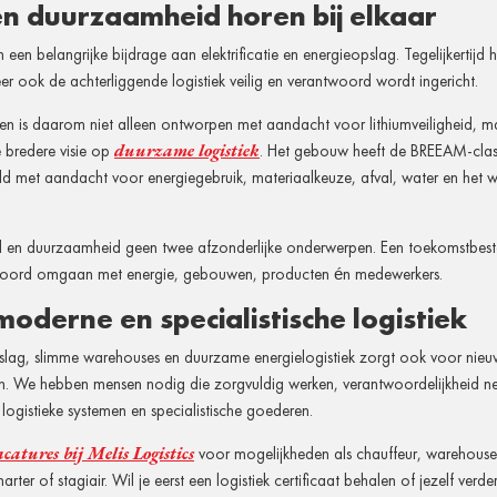
en duurzaamheid horen bij elkaar
n een belangrijke bijdrage aan elektrificatie en energieopslag. Tegelijkertijd h
r ook de achterliggende logistiek veilig en verantwoord wordt ingericht.
en is daarom niet alleen ontworpen met aandacht voor lithiumveiligheid, 
duurzame logistiek
 bredere visie op
. Het gebouw heeft de BREEAM-class
ld met aandacht voor energiegebruik, materiaalkeuze, afval, water en het 
id en duurzaamheid geen twee afzonderlijke onderwerpen. Een toekomstbeste
woord omgaan met energie, gebouwen, producten én medewerkers.
oderne en specialistische logistiek
slag, slimme warehouses en duurzame energielogistiek zorgt ook voor nieuw
n. We hebben mensen nodig die zorgvuldig werken, verantwoordelijkheid ne
gistieke systemen en specialistische goederen.
catures bij Melis Logistics
voor mogelijkheden als chauffeur, warehous
ter of stagiair. Wil je eerst een logistiek certificaat behalen of jezelf verd