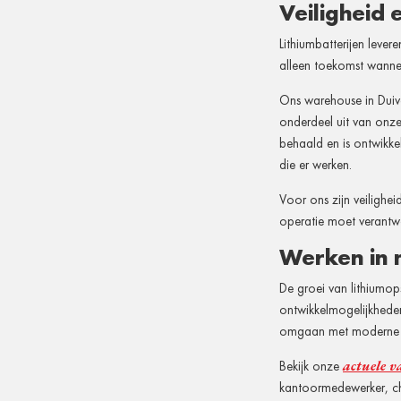
Veiligheid 
Lithiumbatterijen levere
alleen toekomst wannee
Ons warehouse in Duiv
onderdeel uit van onze
behaald en is ontwikke
die er werken.
Voor ons zijn veilighe
operatie moet verant
Werken in m
De groei van lithiumop
ontwikkelmogelijkhede
omgaan met moderne lo
actuele va
Bekijk onze
kantoormedewerker, char