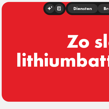
Diensten
Br
Zo sl
lithiumbat