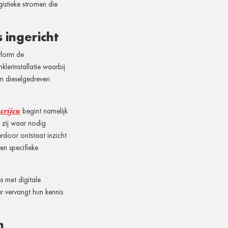
gistieke stromen die
 ingericht
nform de
lerinstallatie waarbij
n dieselgedreven
erijen
begint namelijk
 zij waar nodig
rdoor ontstaat inzicht
en specifieke
 met digitale
r vervangt hun kennis
n