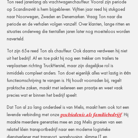
Ton reed jarenlang als vrachtwagenchauffeur. Vooral zijn periode
op Scandinavië is hem bijgebleven. Vijftien jaar reed hij stukgoed
naar Noorwegen, Zweden en Denemarken. Vraag Ton naar die
periode en de verhalen volgen vanzelf. Over klanten, lange ritten en
situaties onderweg die tientallen jaren later nog moeiteloos worden
naverteld.
Tot zijn 65e reed Ton als chauffeur. Ook daarna verdween hij niet
uit het bedrijf. Af en toe pakt hij nog een trekker om trailers te
verplaatsen richting TruckHerstel, maar zijn dagelijkse rol is
inmiddels compleet anders. Ton doet eigenlijk alles wat lastig in één
functieomschrijving te vangen is. Hij houdt voorraden bij, regelt
praktische zaken, maakt met iedereen een praatje en weet vaak
precies wat er binnen het bedrijf speelt.
Dat Ton al zo lang onderdeel is van Melis, maakt hem ook tot een
geschiedenis als familiebedrijf
levende verbinding met onze
. Hij
maakte meerdere generaties mee en zag Melis groeien van een
relatief klein transportbedrijf naar een moderne logistieke
dienstverlener met transport, warehousing, slimme IT en