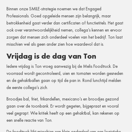
Binnen onze SMILE-strategie noemen we dat Engaged
Professionals. Goed opgeleide mensen zijn belangrijk, maar
betrokkenheid gaat verder dan certificaten of functietitels. Het gaat
ook over verantwoordelijkheid nemen, collega’s kennen en ervoor
zorgen dat mensen zich onderdeel voelen van het bedrijf. Ton laat
misschien wel als geen ander zien hoe waardevol dat is.
Vrijdag is de dag van Ton
Iedere vrijdag is Ton vroeg aanwezig bij de Melis Foodtruck. De
voorraad wordt gecontroleerd, uien en tomaten worden gesneden
en de gehaktballen gaan op tijd de pan in. Rond lunchtijd melden
de eerste collega’s zich.
Broodjes bal, friet, frikandellen, mexicano’s en broodjes gezond
gaan over de toonbank. Er wordt gegeten, bijgepraat en vooral
veel gegrapt. Wie kritiek heeft op een gehaktbal, kan rekenen op
een snelle reactie van Ton.
De foodtruck lijkt misschien een klein onderdeel van een logistieke