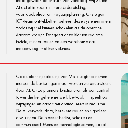
maar gewoon de praktijk van vandaag. Wij zetten
AI actief in voor slimmere orderpicking,
voorraadbeheer en magazijnplanning. Ons eigen
ICT-team ontwikkelt en beheert deze systemen intern
zodat wij snel kunnen schakelen als de operatie
daarom vraagt. Dat geeft onze klanten realtime
inzicht, minder fouten en een warehouse dat
meebeweegt met hun volumes.
Op de planningsafdeling van Melis Logistics nemen
mensen de beslissingen maar worden ze ondersteund
door AI. Onze planners functioneren als een control
tower die het gehele netwerk bewaakt, inspeelt op
wijzigingen en capaciteit optimaliseert in real time.
De AI verwerkt data, berekent routes en signaleert
afwijkingen. De planner beslist, schakelt en
communiceert. Mens en technologie samen, zodat