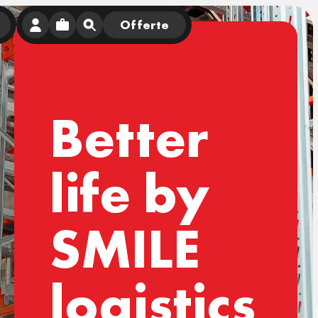
Offerte
Better
life by
SMILE
logistics