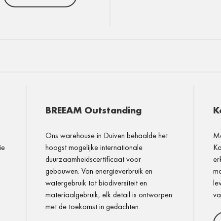
BREEAM Outstanding
K
Ons warehouse in Duiven behaalde het
Me
ie
hoogst mogelijke internationale
Ko
duurzaamheidscertificaat voor
er
gebouwen. Van energieverbruik en
ma
watergebruik tot biodiversiteit en
le
materiaalgebruik, elk detail is ontworpen
va
met de toekomst in gedachten.