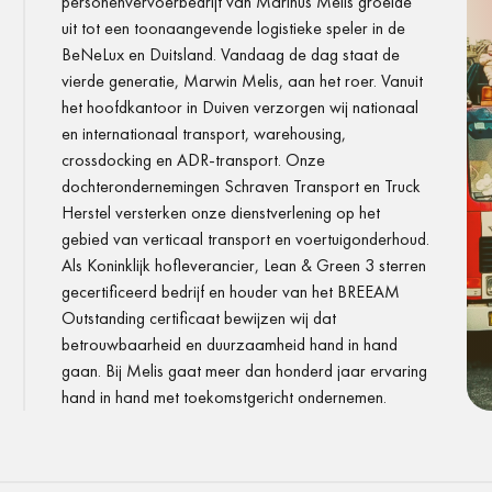
personenvervoerbedrijf van Marinus Melis groeide
uit tot een toonaangevende logistieke speler in de
BeNeLux en Duitsland. Vandaag de dag staat de
vierde generatie, Marwin Melis, aan het roer. Vanuit
het hoofdkantoor in Duiven verzorgen wij nationaal
en internationaal transport, warehousing,
crossdocking en ADR-transport. Onze
dochterondernemingen Schraven Transport en Truck
Herstel versterken onze dienstverlening op het
gebied van verticaal transport en voertuigonderhoud.
Als Koninklijk hofleverancier, Lean & Green 3 sterren
gecertificeerd bedrijf en houder van het BREEAM
Outstanding certificaat bewijzen wij dat
betrouwbaarheid en duurzaamheid hand in hand
gaan. Bij Melis gaat meer dan honderd jaar ervaring
hand in hand met toekomstgericht ondernemen.