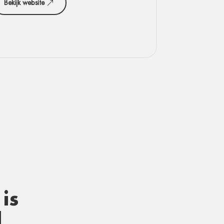
Bekijk website
is
d