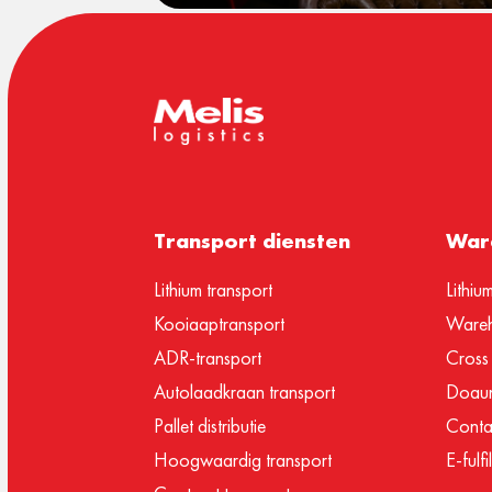
Transport diensten
Ware
Lithium transport
Lithiu
Kooiaaptransport
Wareh
ADR-transport
Cross
Autolaadkraan transport
Doaun
Pallet distributie
Conta
Hoogwaardig transport
E-fulf