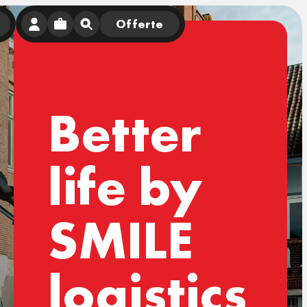
Offerte
Better
life by
SMILE
logistics