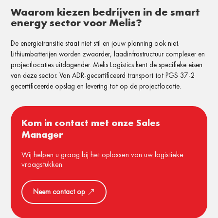
Waarom kiezen bedrijven in de smart
energy sector voor Melis?
De energietransitie staat niet stil en jouw planning ook niet.
Lithiumbatterijen worden zwaarder, laadinfrastructuur complexer en
projectlocaties uitdagender. Melis Logistics kent de specifieke eisen
van deze sector. Van ADR-gecertificeerd transport tot PGS 37-2
gecertificeerde opslag en levering tot op de projectlocatie.
Kom in contact met onze Sales
Manager
Wij helpen u graag bij het oplossen van uw logistieke
vraagstukken.
Neem contact op