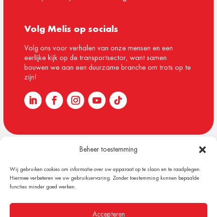
Volg Melis op socials
Volg ons voor verhalen van onze mensen en een
eerlijke kijk op de transportsector, want samen
bouwen we aan een duurzame branche om trots op te
zijn!
Beheer toestemming
© 1918 – 2026 Melis Logistics
Wij gebruiken cookies om informatie over uw apparaat op te slaan en te raadplegen.
Algemene voorwaarden
Hiermee verbeteren we uw gebruikservaring. Zonder toestemming kunnen bepaalde
Privacy verklaring
functies minder goed werken.
Cookiebeleid (EU)
Content & Design by Plan B Digital
Accepteren