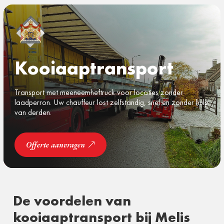
Kooiaaptransport
Transport
met
meeneemheftruck voor locaties
zonder
laadperron. Uw
chauffeur lost
zelfstandig, snel en
zonder hulp
van derden.
Offerte aanvragen
De voordelen
van
kooiaaptransport bij Melis