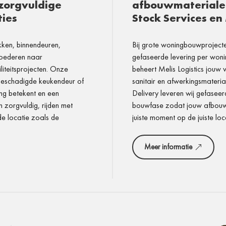
zorgvuldige
afbouwmaterialen
ties
Stock Services e
kken, binnendeuren,
Bij grote woningbouwprojecte
goederen naar
gefaseerde levering per wonin
liteitsprojecten. Onze
beheert Melis Logistics jouw
beschadigde keukendeur of
sanitair en afwerkingsmateri
ng betekent en een
Delivery leveren wij gefaseer
n zorgvuldig, rijden met
bouwfase zodat jouw afbouwpl
de locatie zoals de
juiste moment op de juiste loca
Meer informatie