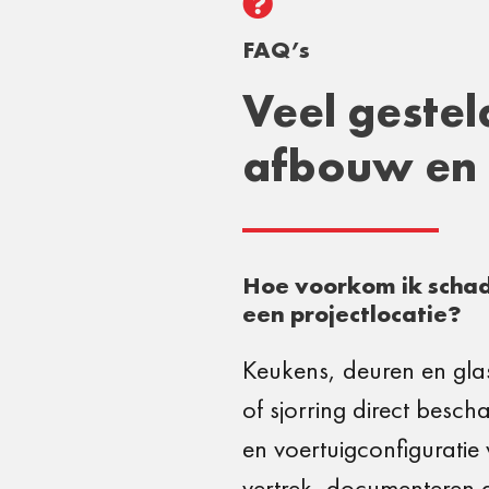

FAQ’s
Veel gestel
afbouw en 
Hoe voorkom ik schad
een projectlocatie?
Keukens, deuren en glas
of sjorring direct besc
en voertuigconfiguratie 
vertrek, documenteren de