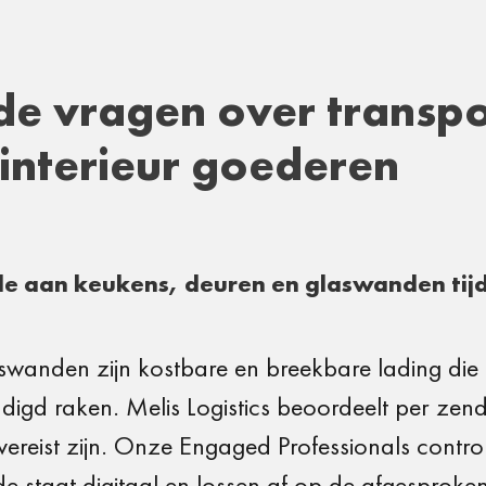
de vragen over transp
interieur goederen
e aan keukens, deuren en glaswanden tijd
wanden zijn kostbare en breekbare lading die 
hadigd raken. Melis Logistics beoordeelt per ze
vereist zijn. Onze Engaged Professionals control
 staat digitaal en lossen af op de afgesproken l