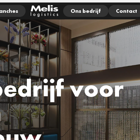
anches
Ons bedrijf
Contact
edrijf voor
n
bouw