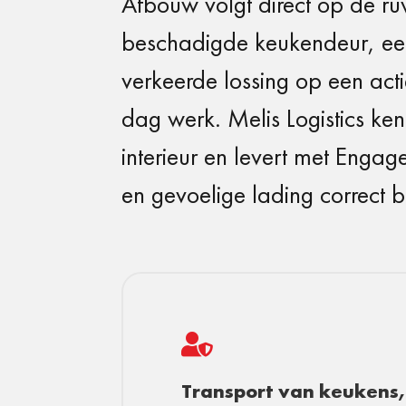
Afbouw volgt direct op de r
beschadigde keukendeur, een
verkeerde lossing op een ac
dag werk. Melis Logistics k
interieur en levert met Engag
en gevoelige lading correct 

Transport van keukens,