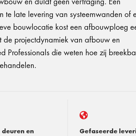
uwbouw en duldt geen vertraging. Een
 te late levering van systeemwanden of 
tieve bouwlocatie kost een afbouwploeg e
ent de projectdynamiek van afbouw en
ed Professionals die weten hoe zij breekba
behandelen.

 deuren en
Gefaseerde lever