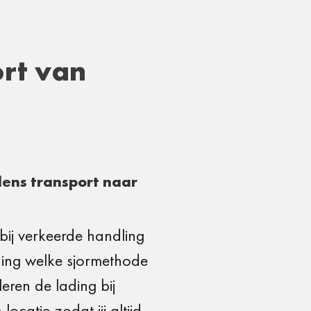
ort van
ens transport naar
bij verkeerde handling
nding welke sjormethode
eren de lading bij
ocatie zodat jij altijd