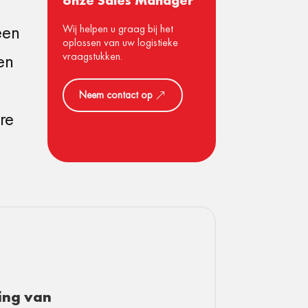
onze Sales Manager
een
Wij helpen u graag bij het
oplossen van uw logistieke
en
vraagstukken.
Neem contact op
re
ing van