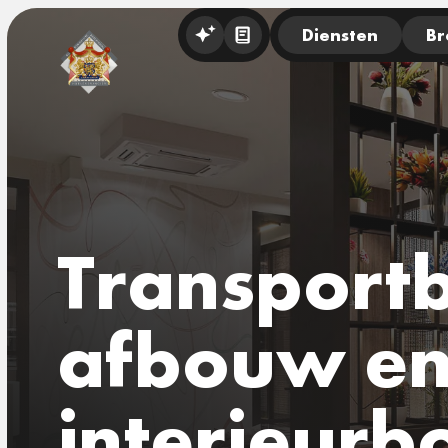
Diensten
Br
Transportb
afbouw e
interieur