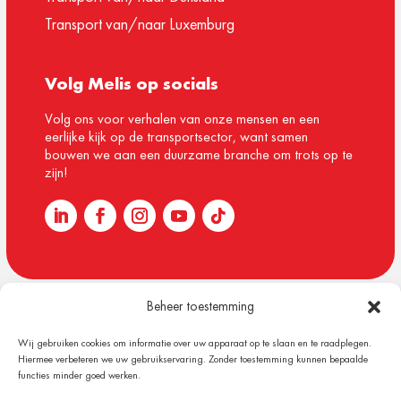
Transport van/naar Luxemburg
Volg Melis op socials
Volg ons voor verhalen van onze mensen en een
eerlijke kijk op de transportsector, want samen
bouwen we aan een duurzame branche om trots op te
zijn!
Beheer toestemming
© 1918 – 2026 Melis Logistics
Wij gebruiken cookies om informatie over uw apparaat op te slaan en te raadplegen.
Algemene voorwaarden
Hiermee verbeteren we uw gebruikservaring. Zonder toestemming kunnen bepaalde
Privacy verklaring
functies minder goed werken.
Cookiebeleid (EU)