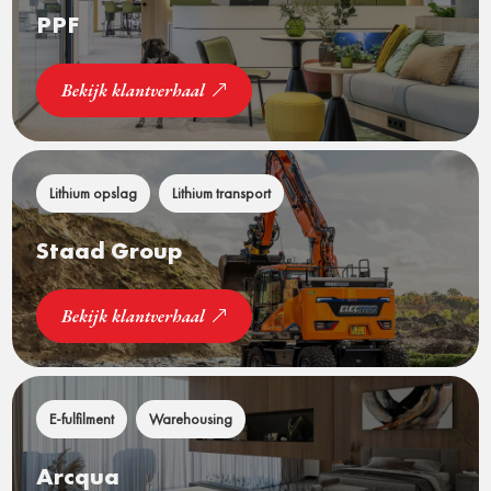
PPF
Bekijk klantverhaal
Lithium opslag
Lithium transport
Staad Group
Bekijk klantverhaal
E-fulfilment
Warehousing
Arcqua