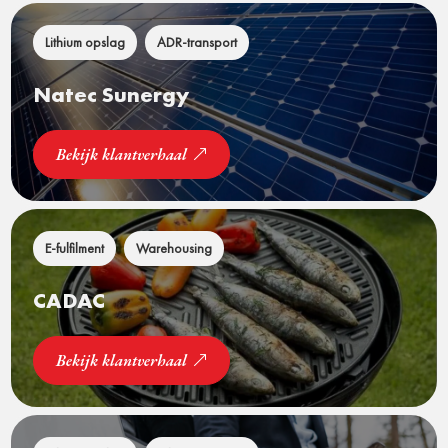
Lithium opslag
ADR-transport
Natec Sunergy
Bekijk klantverhaal
E-fulfilment
Warehousing
CADAC
Bekijk klantverhaal