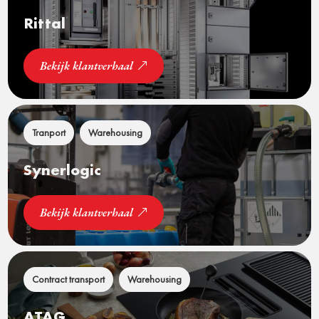
Rittal
Bekijk klantverhaal
Tranport
Warehousing
Synerlogic
Bekijk klantverhaal
Contract transport
Warehousing
ATAG