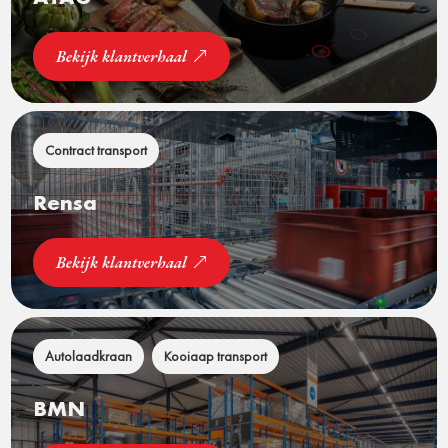
Bekijk klantverhaal
Contract transport
Rensa
Bekijk klantverhaal
Autolaadkraan
Kooiaap transport
BMN