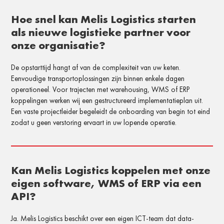
Hoe snel kan
Melis Logistics
starten
als nieuwe
logistieke partner
voor
onze
organisatie?
De opstarttijd hangt af van de complexiteit van uw keten.
Eenvoudige transportoplossingen zijn binnen enkele dagen
operationeel. Voor trajecten met warehousing, WMS of ERP
koppelingen werken wij een gestructureerd implementatieplan uit.
Een vaste projectleider begeleidt de onboarding van begin tot eind
zodat u geen verstoring ervaart in uw lopende operatie.
Kan Melis Logistics koppelen met onze
eigen software, WMS of ERP via een
API?
Ja. Melis Logistics beschikt over een eigen ICT-team dat data-