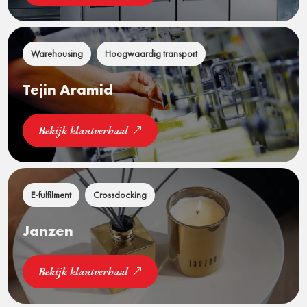
Warehousing
Hoogwaardig transport
Tejin Aramid
Bekijk klantverhaal
E-fulfilment
Crossdocking
Janzen
Bekijk klantverhaal