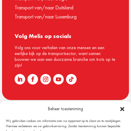
Transport van/naar Duitsland
Transport van/naar Luxemburg
Volg Melis op socials
Volg ons voor verhalen van onze mensen en een
eerlijke kijk op de transportsector, want samen
bouwen we aan een duurzame branche om trots op te
zijn!
Beheer toestemming
© 1918 – 2026 Melis Logistics
Wij gebruiken cookies om informatie over uw apparaat op te slaan en te raadplegen.
Algemene voorwaarden
Hiermee verbeteren we uw gebruikservaring. Zonder toestemming kunnen bepaalde
Privacy verklaring