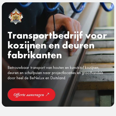
Transportbedrijf voor
kozijnen en deuren
fabrikanten
Betrouwbaar transport van houten en kunststof kozijnen,
deuren en schuifpuien naar projectlocaties en groothandels
door heel de BeNeLux en Duitsland.
Offerte aanvragen