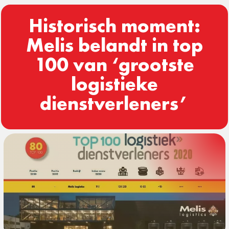
Historisch moment:
Melis belandt in top
100 van ‘grootste
logistieke
dienstverleners’