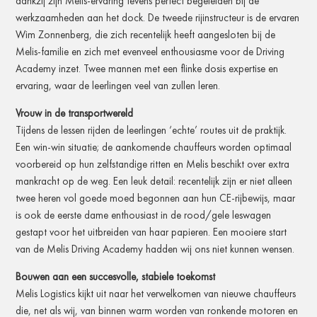
dankzij zijn Melis-ervaring tevens perfect begeleiden bij de
werkzaamheden aan het dock. De tweede rijinstructeur is de ervaren
Wim Zonnenberg, die zich recentelijk heeft aangesloten bij de
Melis-familie en zich met evenveel enthousiasme voor de Driving
Academy inzet. Twee mannen met een flinke dosis expertise en
ervaring, waar de leerlingen veel van zullen leren.
Vrouw in de transportwereld
Tijdens de lessen rijden de leerlingen ‘echte’ routes uit de praktijk.
Een win-win situatie; de aankomende chauffeurs worden optimaal
voorbereid op hun zelfstandige ritten en Melis beschikt over extra
mankracht op de weg. Een leuk detail: recentelijk zijn er niet alleen
twee heren vol goede moed begonnen aan hun CE-rijbewijs, maar
is ook de eerste dame enthousiast in de rood/gele leswagen
gestapt voor het uitbreiden van haar papieren. Een mooiere start
van de Melis Driving Academy hadden wij ons niet kunnen wensen.
Bouwen aan een succesvolle, stabiele toekomst
Melis Logistics kijkt uit naar het verwelkomen van nieuwe chauffeurs
die, net als wij, van binnen warm worden van ronkende motoren en