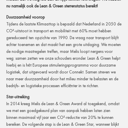
nu namelijk ook de Lean & Green sterrenstatus bereikt!
Duurzaamheid voorop
Tijdens de laatste Klimaattop is bepaald dat Nederland in 2050 de
CO²-uitstoot in transport en mobiliteit met 60% moet hebben
gereduceerd ten opzichte van 1990. De vraag naar transport blijft
echter toenemen en dat maakt het een grote uitdaging. We moeten
de nodige maatregelen treffen, maar Melis loopt nergens voor
weg: samen zetten we onze schouders eronder. Lean & Green helpt
hierbij en is hét Europese stimuleringsprogramma voor duurzame
logistiek, dat uitgevoerd wordt door Connekt. Samen streven we
naar meer duurzaamheid door het milieu minder te belasten en de
bedrijfs- en logistieke processen efficiënter in te richten.
Star-uitreiking
In 2014 kreeg Melis de Lean & Green Award al toegekend, omdat
we met een goedgekeurd plan van aanpak hebben laten zien
binnen maximaal vijf jaar een CO²-reductie van 20% te kunnen
bereiken. De volgende stap is de Lean & Green Star, wanneer blijkt