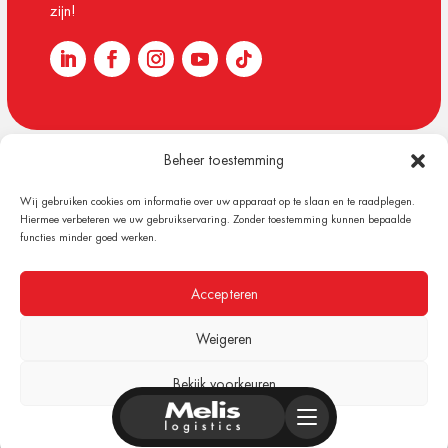
zijn!
Beheer toestemming
© 1918 – 2026 Melis Logistics
Wij gebruiken cookies om informatie over uw apparaat op te slaan en te raadplegen.
Algemene voorwaarden
Hiermee verbeteren we uw gebruikservaring. Zonder toestemming kunnen bepaalde
Privacy verklaring
functies minder goed werken.
Cookiebeleid (EU)
Content & Design by Plan B Digital
Accepteren
Weigeren
Bekijk voorkeuren
Cookiebeleid
Privacyverklaring
Impressum