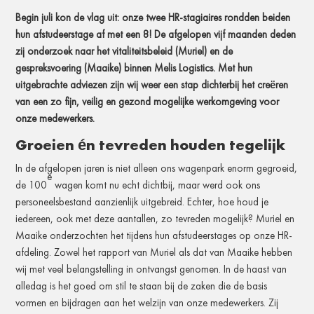
Begin juli kon de vlag uit: onze twee HR-stagiaires rondden beiden
hun afstudeerstage af met een 8! De afgelopen vijf maanden deden
zij onderzoek naar het vitaliteitsbeleid (Muriel) en de
gespreksvoering (Maaike) binnen Melis Logistics. Met hun
uitgebrachte adviezen zijn wij weer een stap dichterbij het creëren
van een zo fijn, veilig en gezond mogelijke werkomgeving voor
onze medewerkers.
Groeien én tevreden houden tegelijk
In de afgelopen jaren is niet alleen ons wagenpark enorm gegroeid,
e
de 100
wagen komt nu echt dichtbij, maar werd ook ons
personeelsbestand aanzienlijk uitgebreid. Echter, hoe houd je
iedereen, ook met deze aantallen, zo tevreden mogelijk? Muriel en
Maaike onderzochten het tijdens hun afstudeerstages op onze HR-
afdeling. Zowel het rapport van Muriel als dat van Maaike hebben
wij met veel belangstelling in ontvangst genomen. In de haast van
alledag is het goed om stil te staan bij de zaken die de basis
vormen en bijdragen aan het welzijn van onze medewerkers. Zij