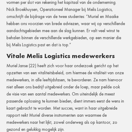
vormen per slot van rekening het kapitaal van de onderneming.
Nick Broekhuysen, Operationeel Manager bij Melis Logistics,
omschrijft de bijdrage van de twee studentes: “Muriel en Maaike
hebben ons voorzien van brede adviezen, waar wij op verschillende
aandachtsgebieden mee aan de slag kunnen. Er valt veel winst te
behalen binnen de verschillende werkgebieden, op een manier die
bij Melis Logistics past en dat is top.”
Vitale Melis Logistics medewerkers
Muriel Janse (22) heeft zich voor haar onderzoek gericht op het
opzetten van een vitaliteitsbeleid, om hiermee de vitaliteit van onze
medewerkers, in alle leeftijdsfasen, te bevorderen. Ze nam hiervoor
niet alleen ons bedrijf uitgebreid onder de loep, maar peilde ook
de visie van een aantal medewerkers. Om uiteindelijk de meest
passende oplossing te kunnen bieden, dient immers eerst de wens in
kaart gebracht te worden. Met succes, want in haar uitgebreide
rapport reikt Muriel diverse instrumenten aan waarmee de
medewerkers naar het lijkt, zowel onderweg als op kantoor, zo
gezond en gelukkig mogelijk zijn.