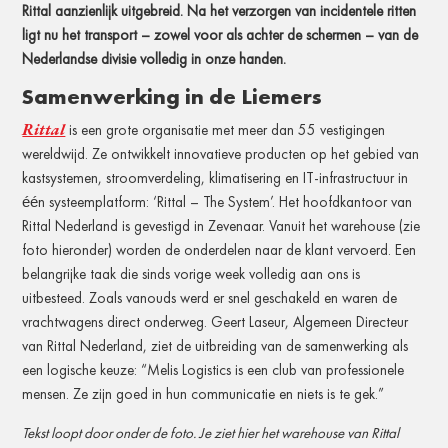
Rittal aanzienlijk uitgebreid. Na het verzorgen van incidentele ritten
ligt nu het transport – zowel voor als achter de schermen – van de
Nederlandse divisie volledig in onze handen.
Samenwerking in de Liemers
Rittal
is een grote organisatie met meer dan 55 vestigingen
wereldwijd. Ze ontwikkelt innovatieve producten op het gebied van
kastsystemen, stroomverdeling, klimatisering en IT-infrastructuur in
één systeemplatform: ‘Rittal – The System’. Het hoofdkantoor van
Rittal Nederland is gevestigd in Zevenaar. Vanuit het warehouse (zie
foto hieronder) worden de onderdelen naar de klant vervoerd. Een
belangrijke taak die sinds vorige week volledig aan ons is
uitbesteed. Zoals vanouds werd er snel geschakeld en waren de
vrachtwagens direct onderweg. Geert Laseur, Algemeen Directeur
van Rittal Nederland, ziet de uitbreiding van de samenwerking als
een logische keuze: “Melis Logistics is een club van professionele
mensen. Ze zijn goed in hun communicatie en niets is te gek.”
Tekst loopt door onder de foto. Je ziet hier het warehouse van Rittal