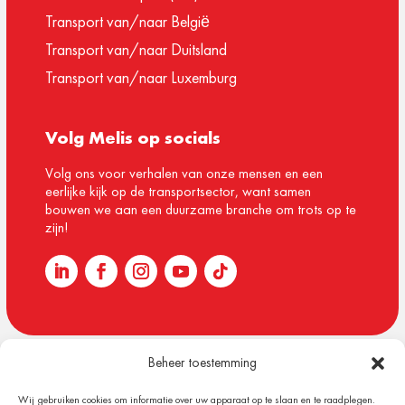
Transport van/naar België
Transport van/naar Duitsland
Transport van/naar Luxemburg
Volg Melis op socials
Volg ons voor verhalen van onze mensen en een
eerlijke kijk op de transportsector, want samen
bouwen we aan een duurzame branche om trots op te
zijn!
Beheer toestemming
© 1918 – 2026 Melis Logistics
Wij gebruiken cookies om informatie over uw apparaat op te slaan en te raadplegen.
Algemene voorwaarden