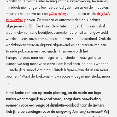
plaatsvindt. Door de intensivering van de samenwerking leveren wij
inmiddels niet langer alleen de benodigde mensen en de middelen,
planning
digitale
maar verzorgen we ook de
van de ritten en de
verwerking
ervan. Zo worden er automatisch statusupdates
afgegeven via EDI (Electronic Data Interchange). Dit is een stelsel
waarin elektronische bedrijfsdocumenten automatisch uitgewisseld
worden tussen onze computers en die van Rittal Nederland. Ook de
vrachtbrieven worden digitaal afgetekend en het creëren van een
tweede pakbon is een peulenschil. Hiermee wordt het
transportproces naar een hoger en efficiënter niveau getild en
kunnen we nóg meer voor onze klant betekenen. En dat is waar het
uiteindelijk allemaal om draait. Rittals lijfspreuk kan dit alleen maar
beamen: ‘Want de toekomst – uw succes – begint niet straks, maar
nu’.
In het kader van een optimale planning, en de missie om lege
trailers waar mogelijk te voorkomen, zorgt deze ontwikkeling
eveneens voor een vergroot distributie-aanbod naar de Liemers.
Heb jij retourzendingen voor de omgeving Arnhem/Zevenaar? Wij