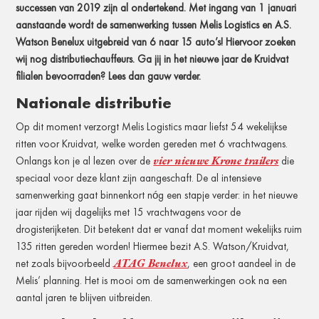
successen van 2019 zijn al ondertekend. Met ingang van 1 januari
aanstaande wordt de samenwerking tussen Melis Logistics en A.S.
Watson Benelux uitgebreid van 6 naar 15 auto’s! Hiervoor zoeken
wij nog distributiechauffeurs. Ga jij in het nieuwe jaar de Kruidvat
filialen bevoorraden? Lees dan gauw verder.
Nationale distributie
Op dit moment verzorgt Melis Logistics maar liefst 54 wekelijkse
ritten voor Kruidvat, welke worden gereden met 6 vrachtwagens.
vier nieuwe Krone trailers
Onlangs kon je al lezen over de
die
speciaal voor deze klant zijn aangeschaft.
De al intensieve
samenwerking gaat binnenkort nóg een stapje verder: in het nieuwe
jaar rijden wij dagelijks met 15 vrachtwagens voor de
drogisterijketen. Dit betekent dat er vanaf dat moment wekelijks ruim
135 ritten gereden worden!
Hiermee bezit A.S. Watson/Kruidvat,
ATAG Benelux
net zoals bijvoorbeeld
, een groot aandeel in de
Melis’ planning. Het is mooi om de samenwerkingen ook na een
aantal jaren te blijven uitbreiden.