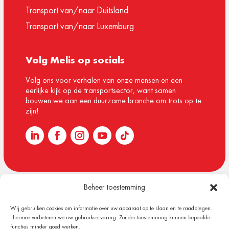
Transport van/naar Duitsland
Transport van/naar Luxemburg
Volg Melis op socials
Volg ons voor verhalen van onze mensen en een
eerlijke kijk op de transportsector, want samen
bouwen we aan een duurzame branche om trots op te
zijn!
Beheer toestemming
© 1918 – 2026 Melis Logistics
Wij gebruiken cookies om informatie over uw apparaat op te slaan en te raadplegen.
Algemene voorwaarden
Hiermee verbeteren we uw gebruikservaring. Zonder toestemming kunnen bepaalde
Privacy verklaring
functies minder goed werken.