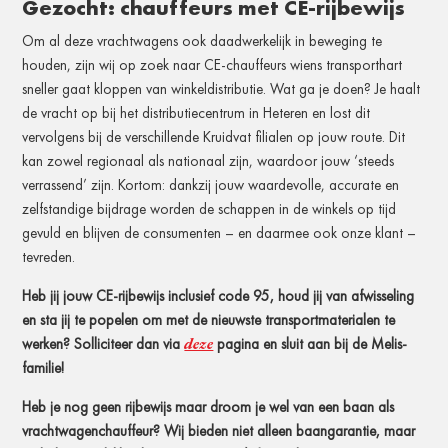
Gezocht: chauffeurs met CE-rijbewijs
Om al deze vrachtwagens ook daadwerkelijk in beweging te
houden, zijn wij op zoek naar CE-chauffeurs wiens transporthart
sneller gaat kloppen van winkeldistributie.
Wat ga je doen? Je haalt
de vracht op bij het distributiecentrum in Heteren en lost dit
vervolgens bij de verschillende Kruidvat filialen op jouw route. Dit
kan zowel regionaal als nationaal zijn, waardoor jouw
‘steeds
verrassend’ zijn.
Kortom: dankzij jouw waardevolle, accurate en
zelfstandige bijdrage worden de schappen in de winkels op tijd
gevuld en blijven de consumenten – en daarmee ook onze klant –
tevreden.
Heb jij jouw CE-rijbewijs inclusief code 95, houd jij van afwisseling
en sta jij te popelen om met de nieuwste transportmaterialen te
deze
werken? Solliciteer dan via
pagina en sluit aan bij de Melis-
familie!
Heb je nog geen rijbewijs maar droom je wel van een baan als
vrachtwagenchauffeur? Wij bieden niet alleen baangarantie, maar