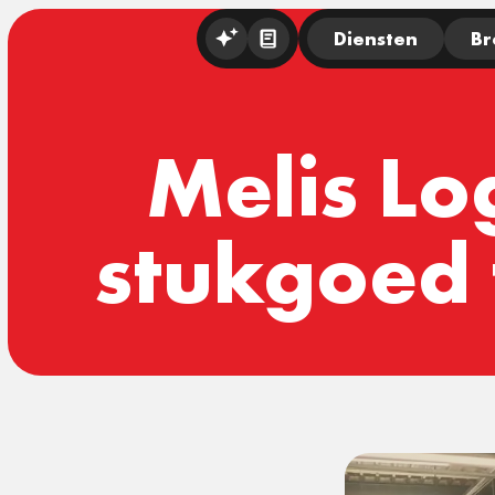
Diensten
Br
Melis Lo
stukgoed 