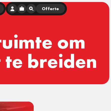
Offerte
 ruimte om
 te breiden