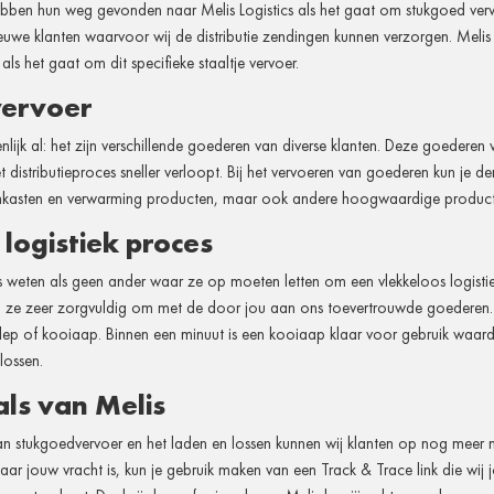
bben hun weg gevonden naar Melis Logistics als het gaat om stukgoed verv
uwe klanten waarvoor wij de distributie zendingen kunnen verzorgen. Melis L
als het gaat om dit specifieke staaltje vervoer.
vervoer
nlijk al: het zijn verschillende goederen van diverse klanten. Deze goedere
 distributieproces sneller verloopt. Bij het vervoeren van goederen kun je d
mkasten en verwarming producten, maar ook andere hoogwaardige product
logistiek proces
s weten als geen ander waar ze op moeten letten om een vlekkeloos logisti
ze zeer zorgvuldig om met de door jou aan ons toevertrouwde goederen.
klep of kooiaap. Binnen een minuut is een kooiaap klaar voor gebruik waar
lossen.
als van Melis
an stukgoedvervoer en het laden en lossen kunnen wij klanten op nog meer 
ar jouw vracht is, kun je gebruik maken van een Track & Trace link die wij 