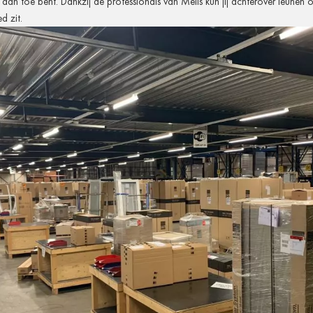
 aan toe bent. Dankzij de professionals van Melis kun jij achterover leunen 
d zit.