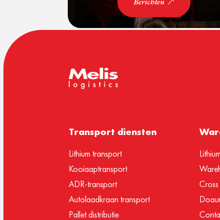
Berichten
Transport diensten
Ware
Lithium transport
Lithiu
Kooiaaptransport
Wareh
ADR-transport
Cross
Autolaadkraan transport
Doaun
Pallet distributie
Conta