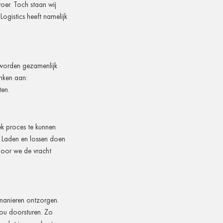
oer. Toch staan wij
ogistics heeft namelijk
n worden gezamenlijk
enken aan:
en.
ek proces te kunnen
 Laden en lossen doen
door we de vracht
manieren ontzorgen.
jou doorsturen. Zo