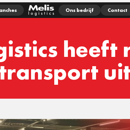
anches
Ons bedrijf
Contact
gistics heeft
transport uit