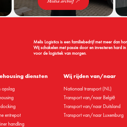
Media archief
Melis Logistics is een familiebedrijf met meer dan ho
Wij schakelen met passie door en investeren hard in A
voor de logistiek van morgen.
housing diensten
Wij rijden van/naar
m opslag
Nationaal transport (NL)
ousing
Transport van/naar België
 docking
Transport van/naar Duitsland
e entrepot
Transport van/naar Luxemburg
iner handling