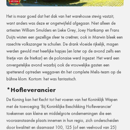
Het is maar goed dat het dak van het warehouse stevig vastzit,
want anders was deze er ongetwijfeld afgegaan. Niet alleen de
artiesten William Smulders en Lieke Grey, Joey Hartkamp en Frans
Duijts wisten een gezellige sfeer te creëren; ook in Marwin bleek een
rasechte volkszanger te schuilen. De drank vloeide rijkelijk, magen
werden gevuld met heerlijke hapjes (en later op de avond zelfs een
frietje van de frietkar) en de polonaise werd ingezet. Het werd een
onvergetelijke avond waarbij ook de vrouwelijke gasten een
spetterend optreden weggaven én het complete Melis-team op de
bühne klom. Kortom: het was fantastisch.
*Hofleverancier
De Koning kan het Recht tot het voeren van het Koninklijk Wapen
met de toevoeging ‘Bij Koninklijke Beschikking Hofleverancier’
toekennen aan kleine en middelgrote ondernemingen die een
vooraanstaande plaats innemen in hun regio, zich onderscheiden
door kwaliteit en daarnaast 100, 125 (of een veelvoud van 25)