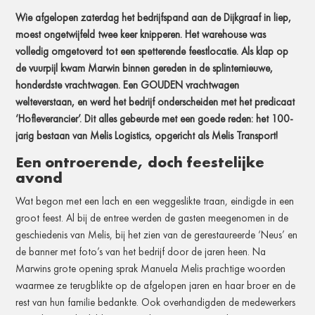
Wie afgelopen zaterdag het bedrijfspand aan de Dijkgraaf in liep,
moest ongetwijfeld twee keer knipperen. Het warehouse was
volledig omgetoverd tot een spetterende feestlocatie. Als klap op
de vuurpijl kwam Marwin binnen gereden in de splinternieuwe,
honderdste vrachtwagen. Een GOUDEN vrachtwagen
welteverstaan, en werd het bedrijf onderscheiden met het predicaat
‘Hofleverancier’. Dit alles gebeurde met een goede reden: het 100-
jarig bestaan van Melis Logistics, opgericht als Melis Transport!
Een ontroerende, doch feestelijke
avond
Wat begon met een lach en een weggeslikte traan, eindigde in een
groot feest. Al bij de entree werden de gasten meegenomen in de
geschiedenis van Melis, bij het zien van de gerestaureerde ‘Neus’ en
de banner met foto’s van het bedrijf door de jaren heen. Na
Marwins grote opening sprak Manuela Melis prachtige woorden
waarmee ze terugblikte op de afgelopen jaren en haar broer en de
rest van hun familie bedankte. Ook overhandigden de medewerkers