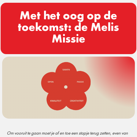
Met het oog op de
toekomst: de Melis
Missie
Om vooruit te gaan moet je af en toe een stapje terug zetten, even van