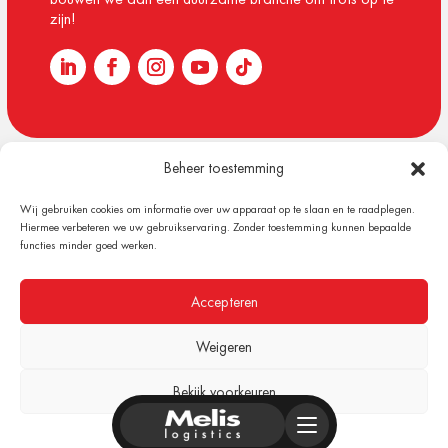
zijn!
Beheer toestemming
© 1918 – 2026 Melis Logistics
Wij gebruiken cookies om informatie over uw apparaat op te slaan en te raadplegen.
Algemene voorwaarden
Hiermee verbeteren we uw gebruikservaring. Zonder toestemming kunnen bepaalde
Privacy verklaring
functies minder goed werken.
Cookiebeleid (EU)
Content & Design by Plan B Digital
Accepteren
Weigeren
Bekijk voorkeuren
Cookiebeleid
Privacyverklaring
Impressum