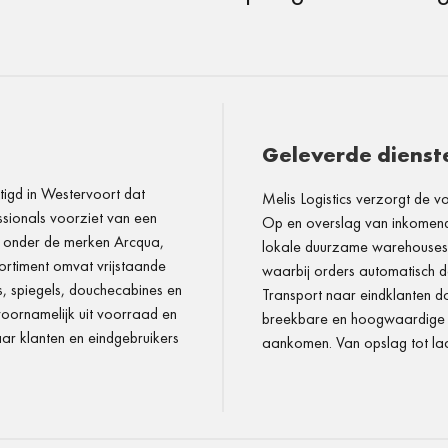
Geleverde dienst
tigd in Westervoort dat
Melis Logistics verzorgt de vo
essionals voorziet van een
Op en overslag van inkomend
en onder de merken Arcqua,
lokale duurzame warehouses 
ortiment omvat vrijstaande
waarbij orders automatisch d
spiegels, douchecabines en
Transport naar eindklanten 
voornamelijk uit voorraad en
breekbare en hoogwaardige sa
r klanten en eindgebruikers
aankomen. Van opslag tot laat