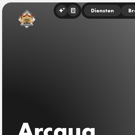
Diensten
Br
Arcqua