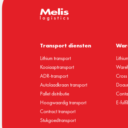
Transport diensten
Ware
Lithium transport
Lithiu
Kooiaaptransport
Wareh
ADR-transport
Cross
Autolaadkraan transport
Doaun
Pallet distributie
Conta
Hoogwaardig transport
E-fulf
Contract transport
Stukgoedtransport