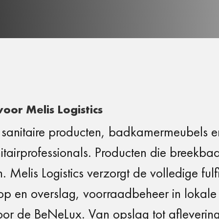
oor Melis Logistics
sanitaire producten, badkamermeubels en 
nitairprofessionals. Producten die breekba
 Melis Logistics verzorgt de volledige fulfi
 op en overslag, voorraadbeheer in loka
oor de BeNeLux. Van opslag tot afleverin