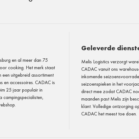
Geleverde dienst
esburg en al meer dan 75
Melis Logistics verzorgt wareh
door cooking. Het merk staat
CADAC vanuit ons warehouse
 een uitgebreid assortiment
inkomende seizoensvoorraden
s en accessoires. CADAC is
seizoenspieken in het voorja
uim 25 jaar populair in
direct mee zodat CADAC nooit 
a campingspecialisten,
maanden past Melis zijn bes
 webshop.
klant. Volledige ontzorging o
CADAC het meest toe doen.