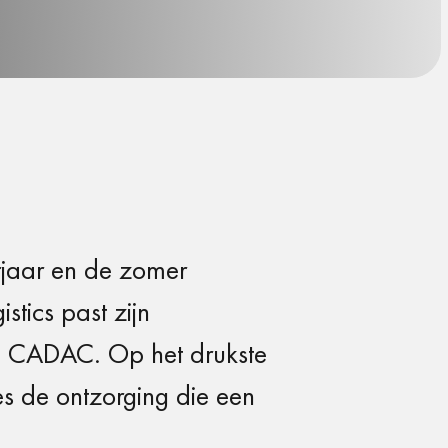
rjaar en de
zomer
istics past zijn
n
CADAC. Op het drukste
ies de
ontzorging die een