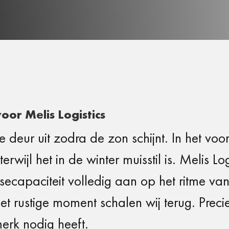
oor Melis Logistics
de
deur uit
zodra de zon
schijnt. In het
voo
s
terwijl het in de
winter muisstil
is. Melis Log
ecapaciteit volledig aan op
het ritme va
et rustige
moment schalen wij
terug. Prec
merk
nodig heeft.