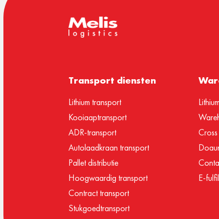
Transport diensten
Ware
Lithium transport
Lithiu
Kooiaaptransport
Wareh
ADR-transport
Cross
Autolaadkraan transport
Doaun
Pallet distributie
Conta
Hoogwaardig transport
E-fulf
Contract transport
Stukgoedtransport