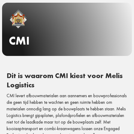
CMI
Dit is waarom CMI kiest voor Melis
Logistics
CMI
levert
afbouwmaterialen aan
aannemers en
bouwprofessionals
die geen
tijd hebben
te wachten
en geen ruimte
hebben om
materialen onnodig lang op de
bouwplaats te hebben
staan. Melis
Logistics
brengt gipsplaten,
plafondprofielen en
afbouwmaterialen
niet tot de
laadkade maar tot op de
bouwplaats zelf. Met
kooiaaptransport en
combi-kraanwagens lossen onze
Engaged