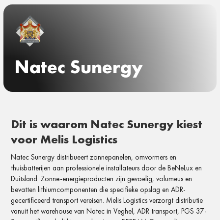
Natec Sunergy
Dit is waarom Natec Sunergy kiest
voor Melis Logistics
Natec
Sunergy
distribueert
zonnepanelen, omvormers
en
thuisbatterijen aan
professionele
installateurs door de
BeNeLux en
Duitsland.
Zonne-energieproducten zijn
gevoelig, volumeus en
bevatten
lithiumcomponenten die
specifieke opslag en
ADR-
gecertificeerd transport
vereisen. Melis
Logistics verzorgt distributie
vanuit
het warehouse van Natec in
Veghel, ADR transport,
PGS 37-