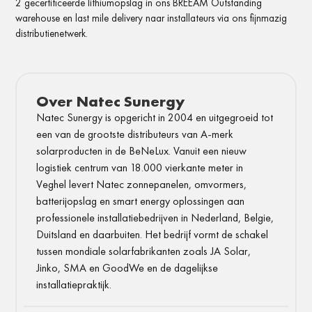
2 gecertificeerde
lithiumopslag in ons BREEAM
Outstanding
warehouse en
last mile delivery
naar installateurs
via ons fijnmazig
distributienetwerk.
Over Natec Sunergy
Natec Sunergy is opgericht in 2004 en uitgegroeid tot
een van de grootste distributeurs van A-merk
solarproducten in de BeNeLux. Vanuit een nieuw
logistiek centrum van 18.000 vierkante meter in
Veghel levert Natec zonnepanelen, omvormers,
batterijopslag en smart energy oplossingen aan
professionele installatiebedrijven in Nederland, Belgie,
Duitsland en daarbuiten. Het bedrijf vormt de schakel
tussen mondiale solarfabrikanten zoals JA Solar,
Jinko, SMA en GoodWe en de dagelijkse
installatiepraktijk.