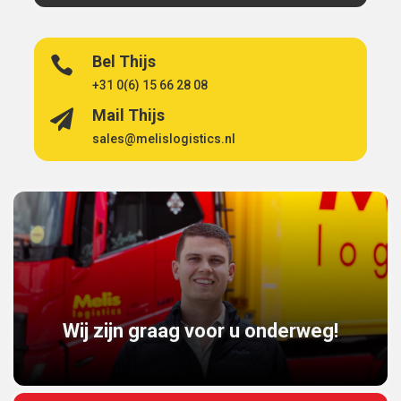
Bel Thijs

‭+31 0(6) 15 66 28 08
Mail Thijs

sales@melislogistics.nl
Wij zijn graag voor u onderweg!