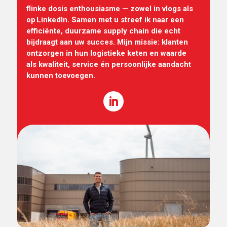
flinke dosis enthousiasme — zowel in vlogs als
op LinkedIn. Samen met u streef ik naar een
efficiënte, duurzame supply chain die echt
bijdraagt aan uw succes. Mijn missie: klanten
ontzorgen in hun logistieke keten en waarde
als kwaliteit, service én persoonlijke aandacht
kunnen toevoegen.