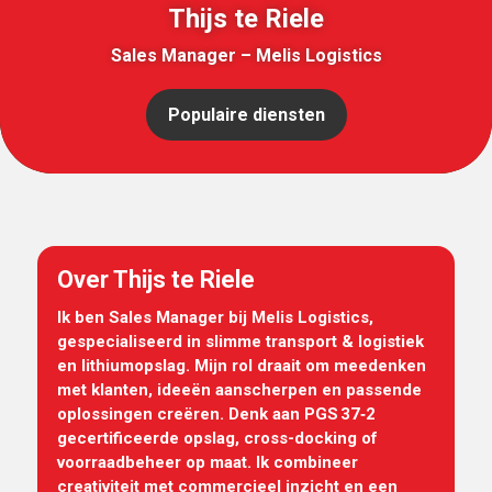
Thijs te Riele
Sales Manager – Melis Logistics
Populaire diensten
Over Thijs te Riele
Ik ben Sales Manager bij Melis Logistics,
gespecialiseerd in slimme transport & logistiek
en lithiumopslag. Mijn rol draait om meedenken
met klanten, ideeën aanscherpen en passende
oplossingen creëren. Denk aan PGS 37‑2
gecertificeerde opslag, cross-docking of
voorraadbeheer op maat. Ik combineer
creativiteit met commercieel inzicht en een