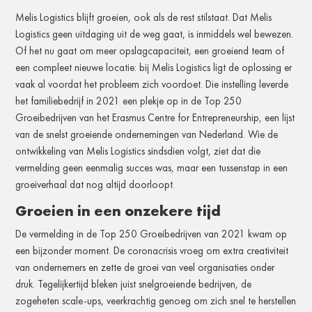
Melis Logistics blijft groeien, ook als de rest stilstaat. Dat Melis
Logistics geen uitdaging uit de weg gaat, is inmiddels wel bewezen.
Of het nu gaat om meer opslagcapaciteit, een groeiend team of
een compleet nieuwe locatie: bij Melis Logistics ligt de oplossing er
vaak al voordat het probleem zich voordoet. Die instelling leverde
het familiebedrijf in 2021 een plekje op in de Top 250
Groeibedrijven van het Erasmus Centre for Entrepreneurship, een lijst
van de snelst groeiende ondernemingen van Nederland. Wie de
ontwikkeling van Melis Logistics sindsdien volgt, ziet dat die
vermelding geen eenmalig succes was, maar een tussenstap in een
groeiverhaal dat nog altijd doorloopt.
Groeien in een onzekere tijd
De vermelding in de Top 250 Groeibedrijven van 2021 kwam op
een bijzonder moment. De coronacrisis vroeg om extra creativiteit
van ondernemers en zette de groei van veel organisaties onder
druk. Tegelijkertijd bleken juist snelgroeiende bedrijven, de
zogeheten scale-ups, veerkrachtig genoeg om zich snel te herstellen