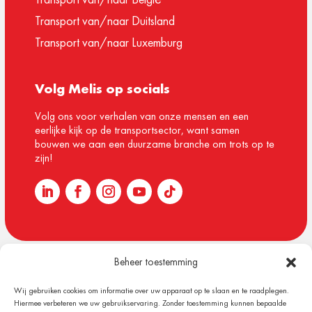
Transport van/naar Duitsland
Transport van/naar Luxemburg
Volg Melis op socials
Volg ons voor verhalen van onze mensen en een
eerlijke kijk op de transportsector, want samen
bouwen we aan een duurzame branche om trots op te
zijn!
Beheer toestemming
© 1918 – 2026 Melis Logistics
Wij gebruiken cookies om informatie over uw apparaat op te slaan en te raadplegen.
Algemene voorwaarden
Hiermee verbeteren we uw gebruikservaring. Zonder toestemming kunnen bepaalde