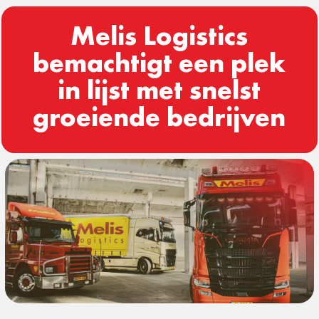
Melis Logistics
bemachtigt een plek
in lijst met snelst
groeiende bedrijven