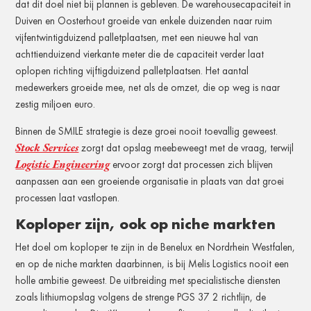
dat dit doel niet bij plannen is gebleven. De warehousecapaciteit in
Duiven en Oosterhout groeide van enkele duizenden naar ruim
vijfentwintigduizend palletplaatsen, met een nieuwe hal van
achttienduizend vierkante meter die de capaciteit verder laat
oplopen richting vijftigduizend palletplaatsen. Het aantal
medewerkers groeide mee, net als de omzet, die op weg is naar
zestig miljoen euro.
Binnen de SMILE strategie is deze groei nooit toevallig geweest.
Stock Services
zorgt dat opslag meebeweegt met de vraag, terwijl
Logistic Engineering
ervoor zorgt dat processen zich blijven
aanpassen aan een groeiende organisatie in plaats van dat groei
processen laat vastlopen.
Koploper zijn, ook op niche markten
Het doel om koploper te zijn in de Benelux en Nordrhein Westfalen,
en op de niche markten daarbinnen, is bij Melis Logistics nooit een
holle ambitie geweest. De uitbreiding met specialistische diensten
zoals lithiumopslag volgens de strenge PGS 37 2 richtlijn, de