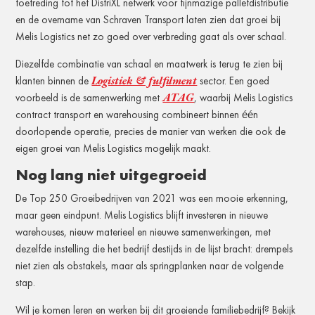
toetreding tot het DistriXL netwerk voor fijnmazige palletdistributie
en de overname van Schraven Transport laten zien dat groei bij
Melis Logistics net zo goed over verbreding gaat als over schaal.
Diezelfde combinatie van schaal en maatwerk is terug te zien bij
Logistiek & fulfilment
klanten binnen de
sector. Een goed
ATAG
voorbeeld is de samenwerking met
, waarbij Melis Logistics
contract transport en warehousing combineert binnen één
doorlopende operatie, precies de manier van werken die ook de
eigen groei van Melis Logistics mogelijk maakt.
Nog lang niet uitgegroeid
De Top 250 Groeibedrijven van 2021 was een mooie erkenning,
maar geen eindpunt. Melis Logistics blijft investeren in nieuwe
warehouses, nieuw materieel en nieuwe samenwerkingen, met
dezelfde instelling die het bedrijf destijds in de lijst bracht: drempels
niet zien als obstakels, maar als springplanken naar de volgende
stap.
Wil je komen leren en werken bij dit groeiende familiebedrijf? Bekijk