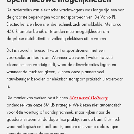
De actieradius van elektrische vrachtwagens was lange tijd een van
de grootste beperkingen voor transportbedrijven. De Volvo FL
Electric liet zien hoe snel die techniek zich ontwikkelde. Met circa
450 kilometer bereik ontstonden meer mogelijkheden om
dagelijkse distributieritten volledig elektrisch uit te voeren.
Dat is vooral interessant voor transportstromen met een
voorspelbaar ritpatroon. Wanneer we vooraf weten hoeveel
kilometers een voertuig rijdt, waar de afleverlocaties liggen en
wanneer de truck terugkeert, kunnen onze planners veel
nauwkeuriger bepalen of elektrisch transport praktisch uitvoerbaar
is.
Measured Delivery
Die manier van werken past binnen
,
onderdeel van onze SMILE-strategie. We kiezen niet automatisch
voor één voertuig of aandrijftechniek, maar kijken naar de
goederenstroom en de dagelijkse praktijk van de klant. Elektrisch
waar het logisch en haalbaar is, andere duurzame oplossingen
waar de operatie daarom vraagt.