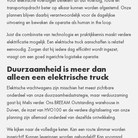
Voor elektrische voertuigen betekent dit dat voertuig, route en
transportopdracht beter op elkaar kunnen worden afgestemd. Onze
planners blijven daarbij verantwoordelijk voor de dagelijkse
uitvoering en bewaken de operatie als human in the loop.
Juist die combinatie van technologie en praktijkkennis maakt verdere
elektrificatie mogelijk. Een elektrische truck aanschaffen is relatief
eenvoudig. Zorgen dat hij iedere dag efficiënt wordt ingezet,
vraagt om een goed ingerichte logistieke operatie.
Duurzaamheid is meer dan
alleen een elektrische truck
Elektrische vrachtwagens zijn misschien het meest zichtbare
onderdeel van onze duurzaamheidsstrategie, maar verduurzaming
gaat bij Melis verder. Ons BREEAM Outstanding warehouse in
Duiven, de inzet van HVO100 en de verdere digitalisering van onze
planning zijn allemaal onderdeel van dezelfde ontwikkeling.
We kijken naar de volledige keten. Kan een route slimmer worden
ingericht? Kunnen leveringen worden gebundeld? Kan voorraad