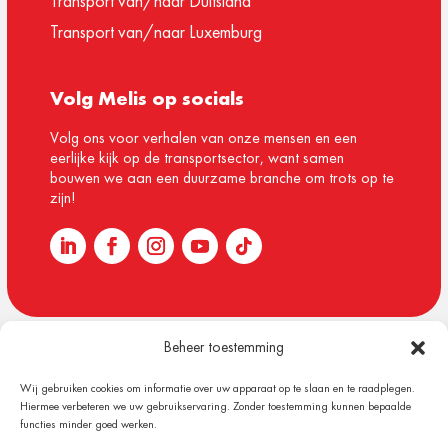
Transport van/naar Duitsland
Transport van/naar Luxemburg
Volg Melis op socials
Volg ons voor verhalen van onze mensen en een
eerlijke kijk op de transportsector, want samen
bouwen we aan een duurzame branche om trots op te
zijn!
Beheer toestemming
© 1918 – 2026 Melis Logistics
Wij gebruiken cookies om informatie over uw apparaat op te slaan en te raadplegen.
Algemene voorwaarden
Hiermee verbeteren we uw gebruikservaring. Zonder toestemming kunnen bepaalde
Privacy verklaring
functies minder goed werken.