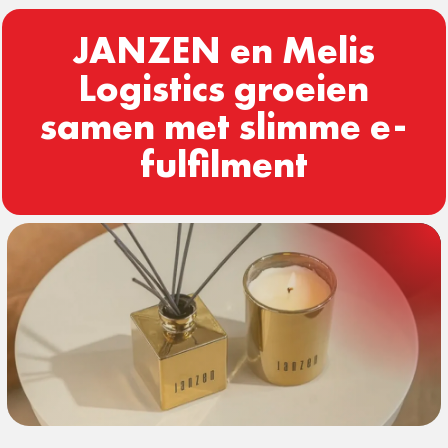
JANZEN en Melis
Logistics groeien
samen met slimme e-
fulfilment